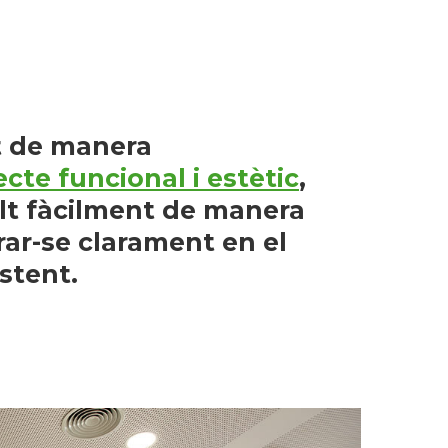
t de manera
cte funcional i estètic
,
olt fàcilment de manera
rar-se clarament en el
stent.