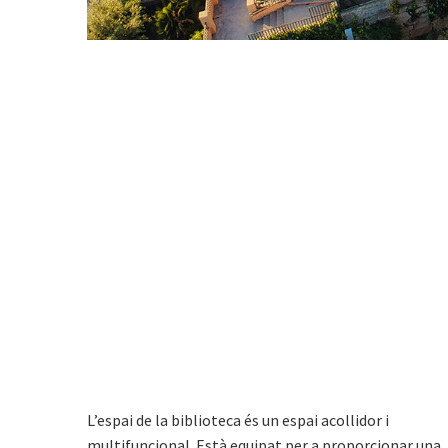
L’espai de la biblioteca és un espai acollidor i
multifuncional. Està equipat per a proporcionar una